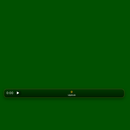
0
0:00
▶
Lépések