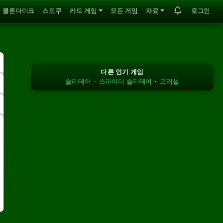
클론다이크
스도쿠
카드 게임
모든 게임
자료
로그인
다른 인기 게임
솔리테어
·
스파이더 솔리테어
·
프리셀