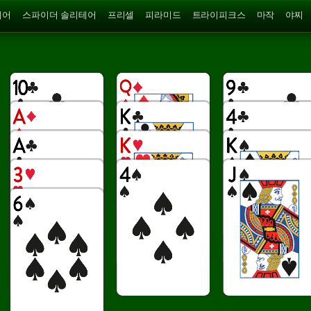
테어
스파이더 솔리테어
프리셀
피라미드
트라이피크스
마작
야찌