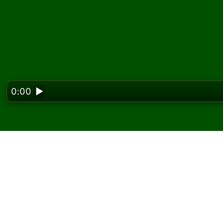
0:00
▶
Looking f
Fourteen Out 솔
이하세요
Solitaired에서 Fourteen Out 솔리테어 