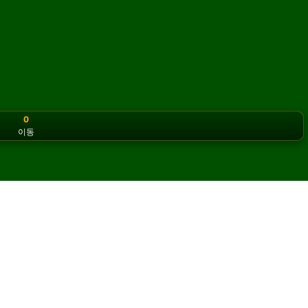
0
이동
or the classic version? Play
online solitaire for free
on our h
리테어를 온라인에서 무료로 플레
게임을 무제한으로 즐길 수 있습니다.