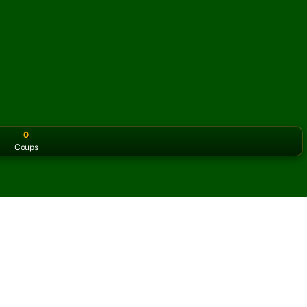
0
Coups
or the classic version? Play
online solitaire for free
on our h
olitaire en ligne et