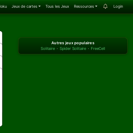
doku
Jeux de cartes
Tous les Jeux
Ressources
Login
Autres jeux populaires
Solitaire
·
Spider Solitaire
·
FreeCell