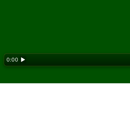
0:00
▶
Looking f
Jouez à Fourteen Out S
gratuitement