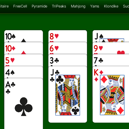
itaire
FreeCell
Pyramide
TriPeaks
Mahjong
Yams
Klondike
Su