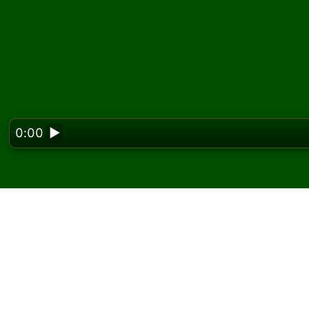
0:00
▶
Looking f
Gioca a Fourteen Out S
Su Solitaired puoi giocare partite illimitate d
Usa il pulsante nuova partita per distribuire 