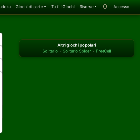
udoku
Giochi di carte
Tutti i Giochi
Risorse
Accesso
Altri giochi popolari
Solitario
·
Solitario Spider
·
FreeCell