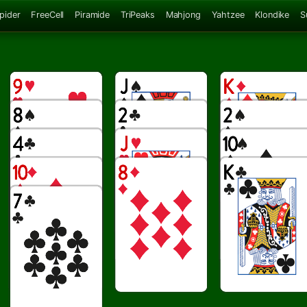
Spider
FreeCell
Piramide
TriPeaks
Mahjong
Yahtzee
Klondike
S