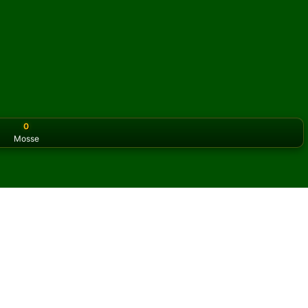
0
Mosse
or the classic version? Play
online solitaire for free
on our h
olitario online e gratis
i Fourteen Out Solitario.
un'altra partita e nuove carte.