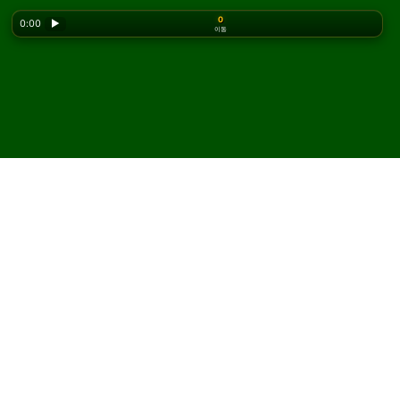
0
0:00
▶
이동
Looking for the classic version? Play
online solitaire
for free
on our homepage.
Castle's End 솔리테어를 온
라인에서 무료로 플레이하세
요
Solitaired에서 Castle's End 솔리테어 게임을 무제한으로