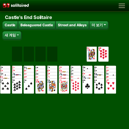
Castle's End Solitaire
Castle
Beleaguered Castle
Street and Alleys
더 보기
새 게임