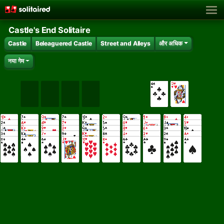
Castle's End Solitaire
Castle
Beleaguered Castle
Street and Alleys
और अधिक
नया गेम