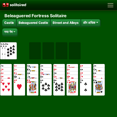
Beleaguered Fortress Solitaire
Castle
Beleaguered Castle
Street and Alleys
और अधिक
नया गेम