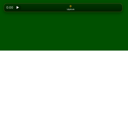
0
0:00
▶
Lépések
Looking for the classic version? Play
online solitaire
for free
on our homepage.
Játssz Beleaguered
Fortress pasziánszt online
és ingyen
A Solitaired oldalán korlátlan számú Beleaguered