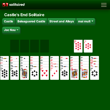
Castle's End Solitaire
Castle
Beleaguered Castle
Street and Alleys
mai mult
Joc Nou