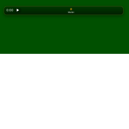
0
0:00
▶
Mutări
Looking for the classic version? Play
online solitaire
for free
on our homepage.
Joacă Castle's End Solitaire
online și gratuit
Pe Solitaired, poți juca partide nelimitate de Castle's
End Solitaire.