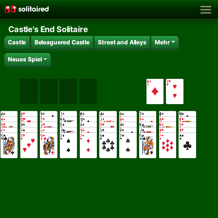
Castle's End Solitaire
Castle
Beleaguered Castle
Street and Alleys
Mehr
Neues Spiel