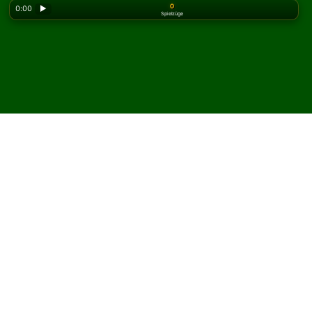
0
0:00
▶
Spielzüge
Looking for the classic version? Play
online solitaire
for free
on our homepage.
Spielen Sie Castle's End
Solitär online und kostenlos
Auf Solitaired können Sie unbegrenzt Castle's End
Solitär spielen.