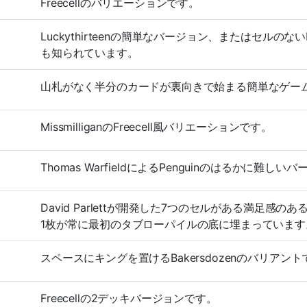
Freecellのバリエーションです。
Luckythirteenの簡単なバージョン、またはセルのないFree
も知られています。
山札がなく半分のカードが裏向きで始まる簡単なゲームです
MissmilliganのFreecell風バリエーションです。
Thomas WarfieldによるPenguinのはるかに難
David Parlettが開発した7つのセルがある満足
1枚が常に最初のタブローパイルの底に埋まっています
スペースにキングを置けるBakersdozenのバリアント
Freecellの2デッキバージョンです。