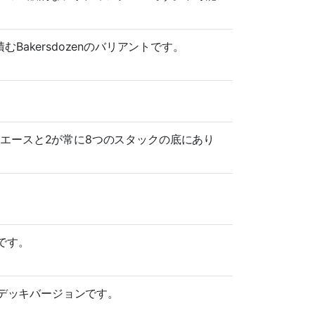
akersdozenのバリアントです。
ジョンで、エースと2が常に8つのスタックの底にあり
ンです。
ンの2デッキバージョンです。