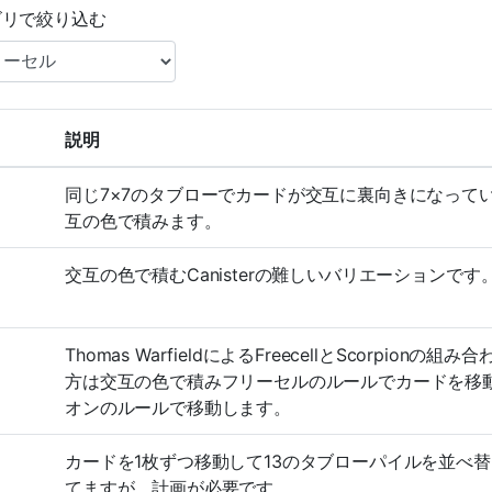
ゴリで絞り込む
説明
同じ7×7のタブローでカードが交互に裏向きになっているI
互の色で積みます。
交互の色で積むCanisterの難しいバリエーションです
Thomas WarfieldによるFreecellとScorpi
方は交互の色で積みフリーセルのルールでカードを移
オンのルールで移動します。
カードを1枚ずつ移動して13のタブローパイルを並べ
てますが、計画が必要です。