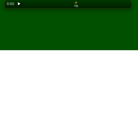
0
0:00
▶
手数
Looking for the classic version? Play
online solitaire
for free
on our homepage.
Portuguese ソリティアをオ
ンラインで無料プレイ
Solitaired では、Portuguese ソリティアを何度でもプレ
イできます。