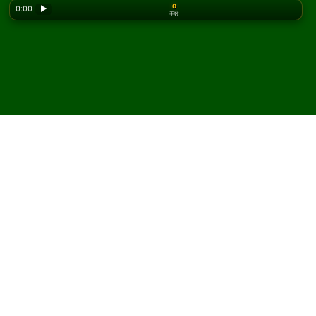
0
0:00
▶
手数
Looking for the classic version? Play
online solitaire
for free
on our homepage.
Castles in Spain ソリティア
をオンラインで無料プレイ
Solitaired では、Castles in Spain ソリティアを何度でも
プレイできます。