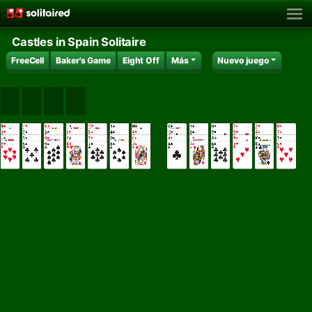
Castles in Spain Solitaire
FreeCell
Baker's Game
Eight Off
Más
Nuevo juego