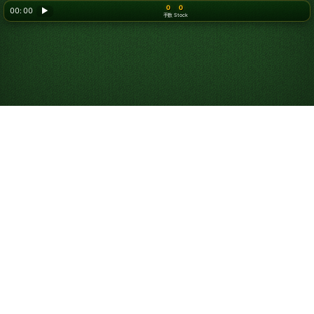
0
0
00: 00
▶
手数
Stock
Looking for something new? Try out
Spider Solitaire
!
フォーピークス・ソリ
ティアの遊び方
フォーピークス・ソリティアは、ユーザーの皆さまが
トラ
イピークス
をとても気に入ってくださっているのを見て、
Solitairedチームがデザインしました。伝統的な
クロンダ
イクソリティア
とは異なり、カードを組札に並べていくゲ