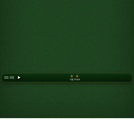
0
0
00: 00
▶
이동
Stock
Looking for something new? Try out
Spider Solitaire
!