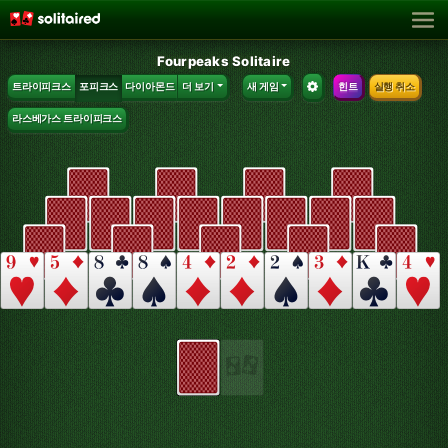
Fourpeaks Solitaire
트라이피크스
포피크스
다이아몬드
더 보기
새 게임
힌트
실행 취소
라스베가스 트라이피크스