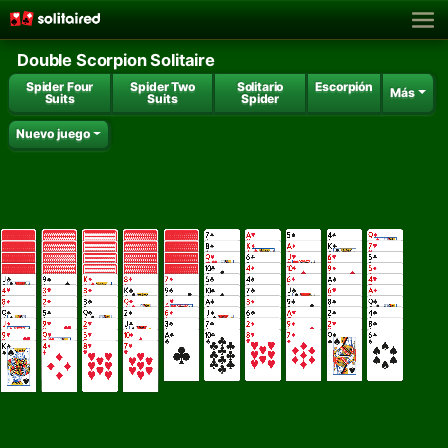
Double Scorpion Solitaire
Spider Four
Spider Two
Solitario
Escorpión
Más
Suits
Suits
Spider
Nuevo juego