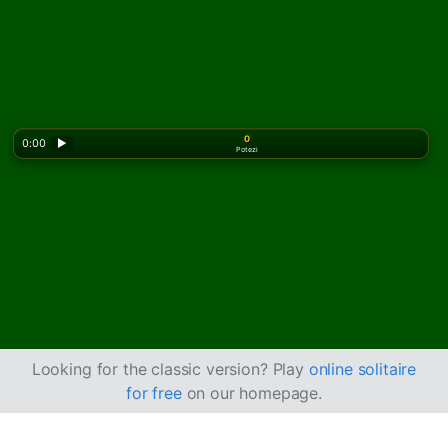
0
0:00
▶
Potezi
Looking for the classic version? Play
online solitaire
for free
on our homepage.