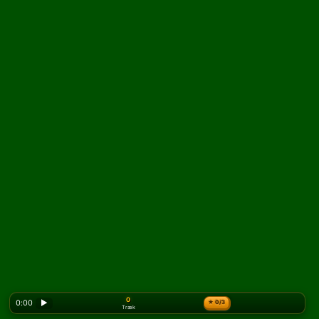
0
0:00
▶
★
0/3
Træk