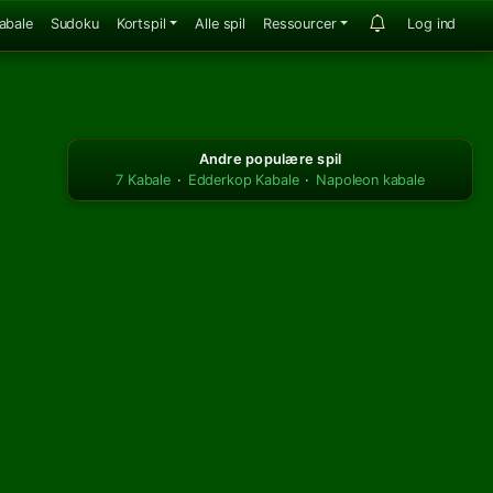
abale
Sudoku
Kortspil
Alle spil
Ressourcer
Log ind
Andre populære spil
7 Kabale
·
Edderkop Kabale
·
Napoleon kabale