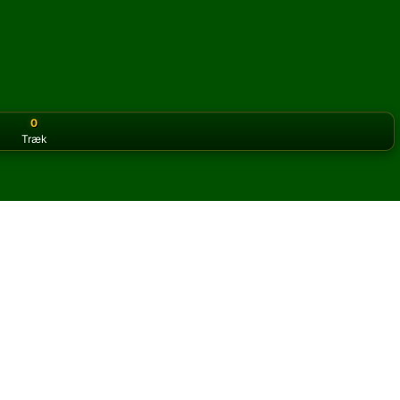
0
Træk
or the classic version? Play
online solitaire for free
on our h
nline og gratis
 Two Cell kabale.
og nye kort.
u klikke på knappen regler for at lære spillet.