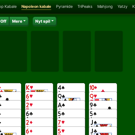
op Kabale
Napoleon kabale
Pyramide
TriPeaks
Mahjong
Yatzy
K
 Off
Mere
Nyt spil