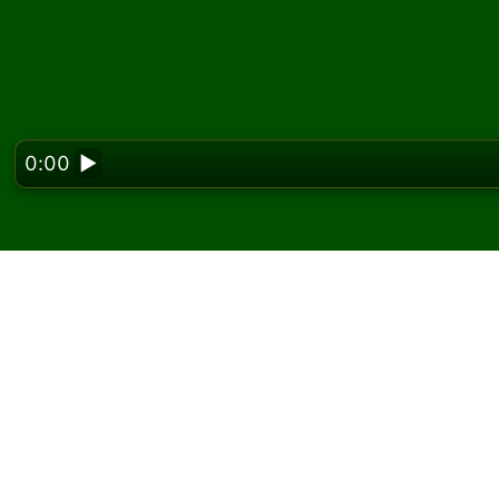
0:00
▶
Looking f
Spil Two Cell kabale o
På Solitaired kan du spille ubegrænsede spil
Brug knappen nyt spil til at give et nyt spil 
Hvis du ikke ved, hvordan man spiller, skal d