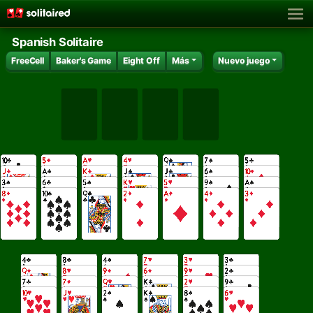
Spanish Solitaire
FreeCell
Baker's Game
Eight Off
Más
Nuevo juego