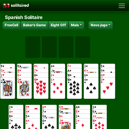
Spanish Solitaire
FreeCell
Baker's Game
Eight Off
Mais
Novo jogo