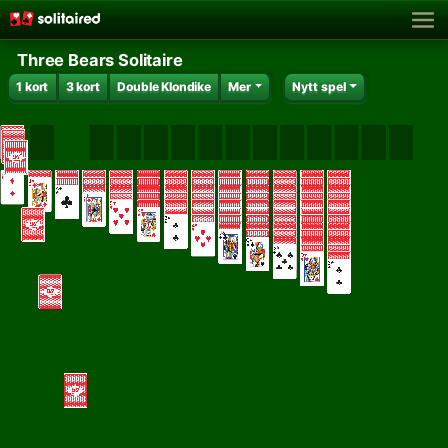
Three Bears Solitaire
1 kort
3 kort
Double Klondike
Mer
Nytt spel