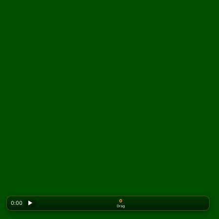
0
0:00
▶
Drag