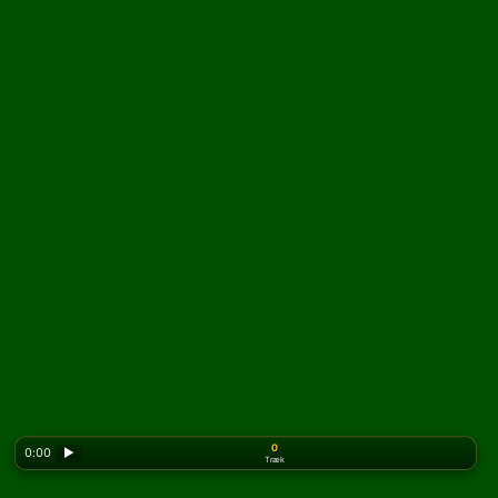
0
0:00
▶
Træk