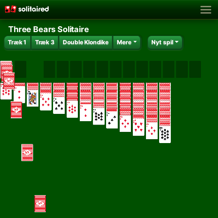
Three Bears Solitaire
Træk 1
Træk 3
Double Klondike
Mere
Nyt spil