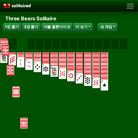
Three Bears Solitaire
1장 뽑기
3장 뽑기
더블 클론다이크
더 보기
새 게임