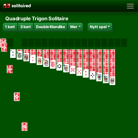
Quadruple Trigon Solitaire
1 kort
3 kort
Double Klondike
Mer
Nytt spel