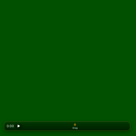
0
0:00
▶
Drag