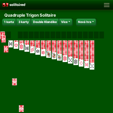
Quadruple Trigon Solitaire
1 karta
3 karty
Double Klondike
Více
Nová hra