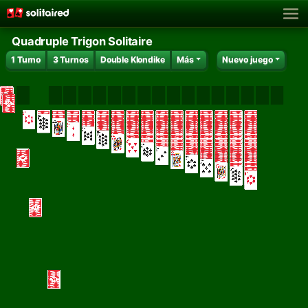
Quadruple Trigon Solitaire
1 Turno
3 Turnos
Double Klondike
Más
Nuevo juego