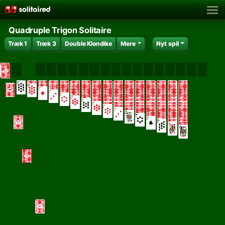
Quadruple Trigon Solitaire
Træk 1
Træk 3
Double Klondike
Mere
Nyt spil