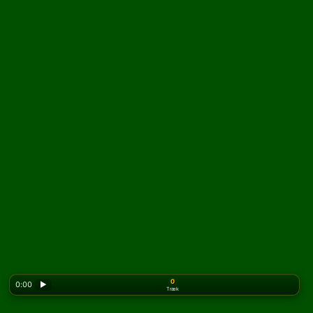
0
0:00
▶
Træk