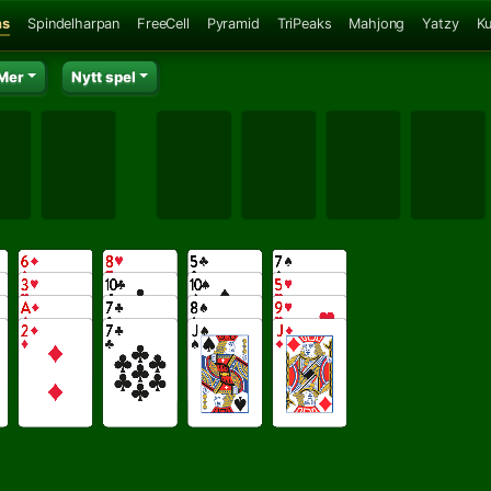
ns
Spindelharpan
FreeCell
Pyramid
TriPeaks
Mahjong
Yatzy
K
Mer
Nytt spel