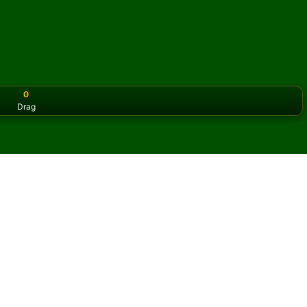
0
Drag
or the classic version? Play
online solitaire for free
on our h
iens online och gratis
orty Devils patiens.
y omgång och nya kort.
pen regler för att lära dig spelet.