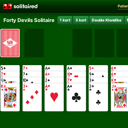
Patie
Forty Devils Solitaire
1 kort
3 kort
Double Klondike