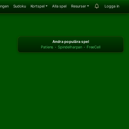
ungen
Sudoku
Kortspel
Alla spel
Resurser
Logga in
Andra populära spel
Patiens
·
Spindelharpan
·
FreeCell