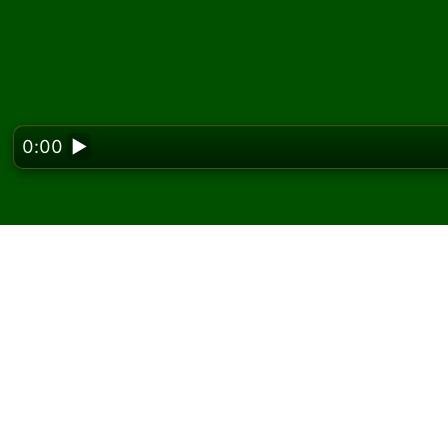
0:00
▶
Looking f
Spela Forty Devils pat
På Solitaired kan du spela obegränsat med F
Använd knappen nytt spel för att dela en n
Om du inte vet hur man spelar, klicka på knap