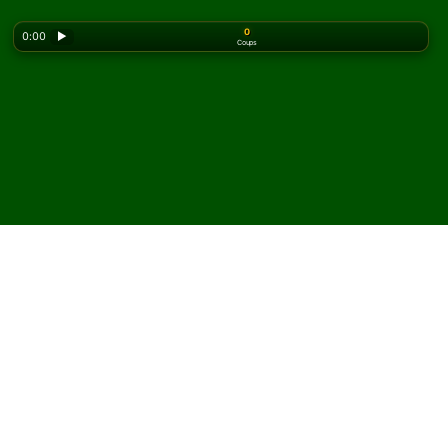
0
0:00
▶
Coups
Looking for the classic version? Play
online solitaire
for free
on our homepage.
Jouez à Forty Devils
Solitaire en ligne et
gratuitement