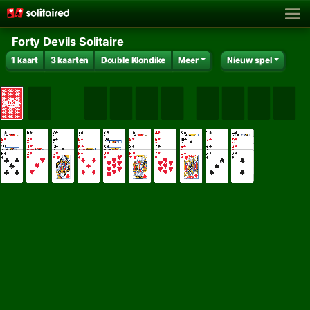
Forty Devils Solitaire
1 kaart
3 kaarten
Double Klondike
Meer
Nieuw spel