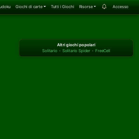
udoku
Giochi di carte
Tutti i Giochi
Risorse
Accesso
Altri giochi popolari
Solitario
·
Solitario Spider
·
FreeCell