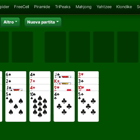
Spider
FreeCell
Piramide
TriPeaks
Mahjong
Yahtzee
Klondike
S
Altro
Nuova partita