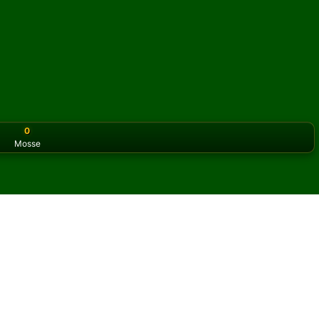
0
Mosse
or the classic version? Play
online solitaire for free
on our h
litario online e gratis
 Forty Devils Solitario.
un'altra partita e nuove carte.