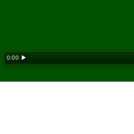
0:00
▶
Looking f
Gioca a Forty Devils So
Su Solitaired puoi giocare partite illimitate di
Usa il pulsante nuova partita per distribuire 