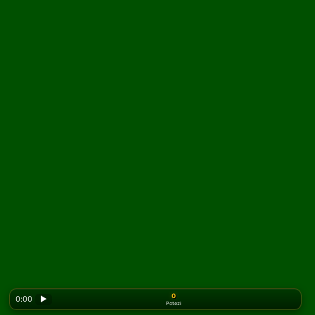
0
0:00
▶
Potezi