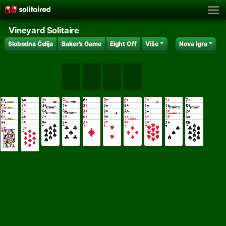
Vineyard Solitaire
Slobodna Ćelija
Baker's Game
Eight Off
Više
Nova igra