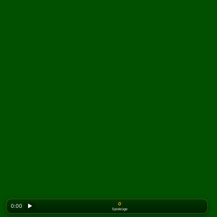
0
0:00
▶
Spielzüge