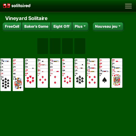
Vineyard Solitaire
FreeCell
Baker's Game
Eight Off
Plus
Nouveau jeu