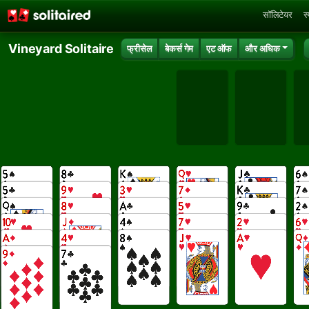
सॉलिटेयर
स
Vineyard Solitaire
फ्रीसेल
बेकर्स गेम
एट ऑफ
और अधिक