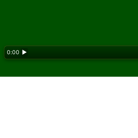
0:00
▶
Looking f
Vineyard सॉलिटेयर ऑनलाइन 
Solitaired पर, आप Vineyard सॉलिटेयर के असीमित गे
एक और गेम और नए पत्ते बांटने के लिए नया गेम बटन का उप