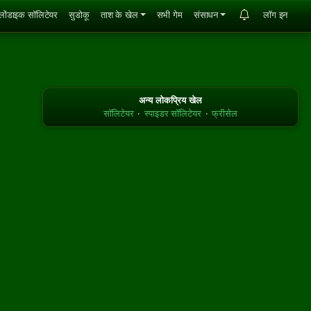
्लोंडाइक सॉलिटेयर
सुडोकू
ताश के खेल
सभी गेम
संसाधन
लॉग इन
अन्य लोकप्रिय खेल
सॉलिटेयर
·
स्पाइडर सॉलिटेयर
·
फ्रीसेल