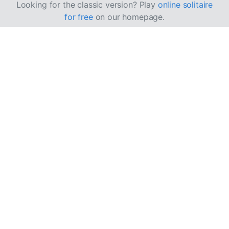
Looking for the classic version? Play
online solitaire
for free
on our homepage.
बेकर'स डजन सॉलिटेयर कैसे
खेलें
बेकर'स डजन सॉलिटेयर में मुख्य क्षेत्र के 13 कॉलम होते हैं। इसका नाम
इसलिए पड़ा क्योंकि
baker's dozen
शब्द 13 बेक की हुई वस्तुओं को
संदर्भित करता है।
उद्देश्य
लक्ष्य यह है कि गड्डी और मुख्य क्षेत्र के सभी पत्तों को सूट के अनुसार
आरोही क्रम में 4 आधार ढेरों में ले जाकर व्यवस्थित किया जाए।
सेटअप और खेलने का क्षेत्र