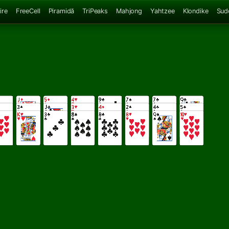
ire
FreeCell
Piramidă
TriPeaks
Mahjong
Yahtzee
Klondike
Sud