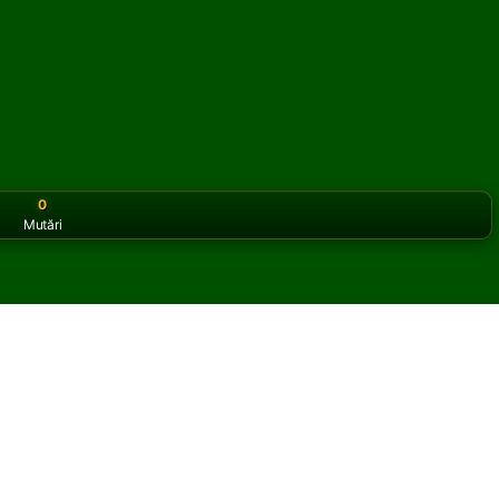
0
Mutări
or the classic version? Play
online solitaire for free
on our h
online și gratuit
refoil Solitaire.
ltă partidă și cărți noi.