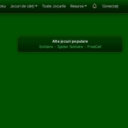
oku
Jocuri de cărți
Toate Jocurile
Resurse
Conectați
Alte jocuri populare
Solitaire
·
Spider Solitaire
·
FreeCell