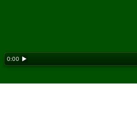
0:00
▶
Looking f
Joacă Trefoil Solitaire 
Pe Solitaired, poți juca partide nelimitate de T
Folosește butonul joc nou pentru a împărți o a