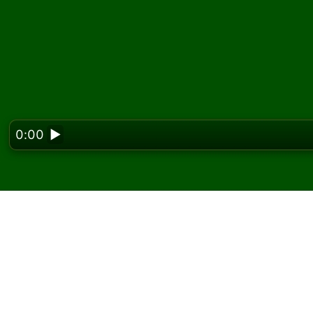
0:00
▶
Looking f
Joacă Midnight Clover 
Pe Solitaired, poți juca partide nelimitate de
Folosește butonul joc nou pentru a împărți o a