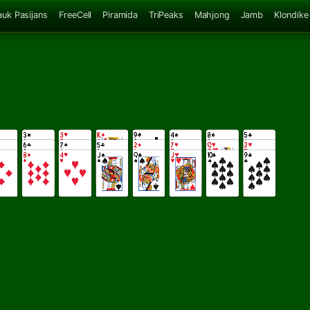
auk Pasijans
FreeCell
Piramida
TriPeaks
Mahjong
Jamb
Klondike