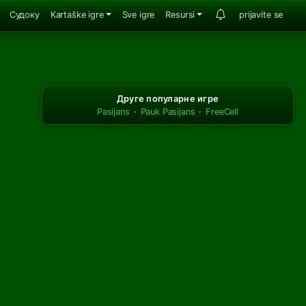
Судоку
Kartaške igre
Sve igre
Resursi
prijavite se
Друге популарне игре
Pasijans
·
Pauk Pasijans
·
FreeCell