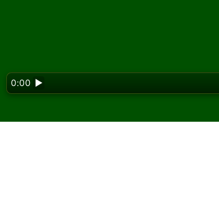
0:00
▶
Looking f
Igrajte Trefoil pasijan
Na Solitaired-u možete igrati neograničen bro
Koristite dugme za novu igru da podelite još 