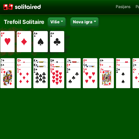
Pasijans
P
Trefoil Solitaire
Više
Nova igra