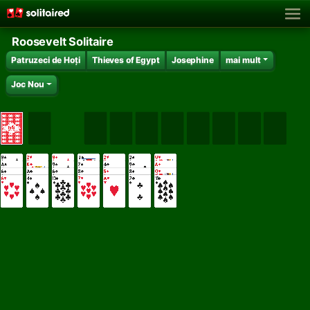
Roosevelt Solitaire
Patruzeci de Hoți
Thieves of Egypt
Josephine
mai mult
Joc Nou