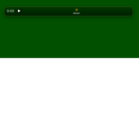
0
0:00
▶
Mutări
Looking for the classic version? Play
online solitaire
for free
on our homepage.
Joacă Roosevelt Solitaire
online și gratuit
Pe Solitaired, poți juca partide nelimitate de Roosevelt
Solitaire.