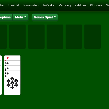
tär
FreeCell
Pyramiden
TriPeaks
Mahjong
Yahtzee
Klondike
S
ephine
Mehr
Neues Spiel