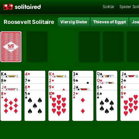
Solitär
Spider Soli
Roosevelt Solitaire
Vierzig Diebe
Thieves of Egypt
Jos