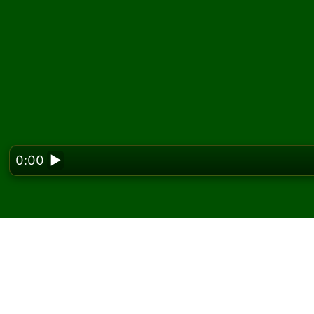
0:00
▶
Looking f
Spielen Sie Roosevelt 
kostenlos