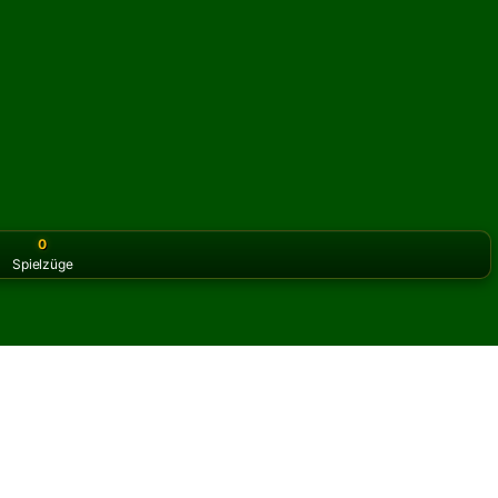
0
Spielzüge
or the classic version? Play
online solitaire for free
on our h
Solitär online und