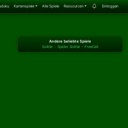
udoku
Kartenspiele
Alle Spiele
Ressourcen
Einloggen
Andere beliebte Spiele
Solitär
·
Spider Solitär
·
FreeCell