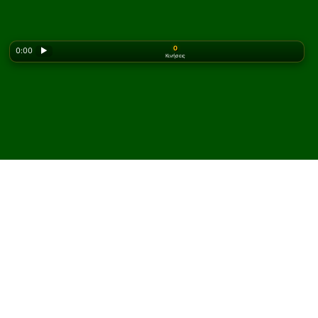
0
0:00
▶
Κινήσεις
Looking for the classic version? Play
online solitaire
for free
on our homepage.
Παίξτε Roosevelt
Πασιέντζα online και