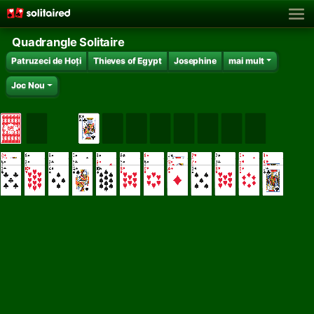
Quadrangle Solitaire
Patruzeci de Hoți
Thieves of Egypt
Josephine
mai mult
Joc Nou