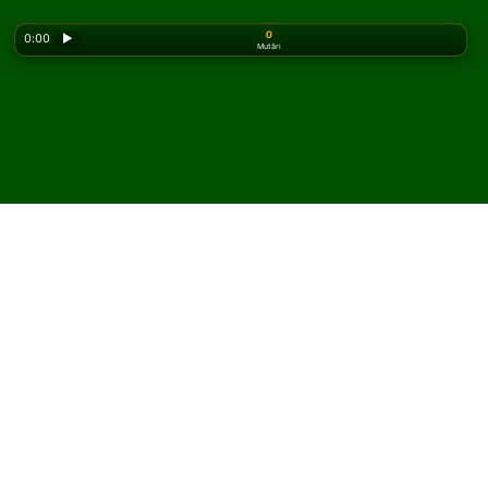
0
0:00
▶
Mutări
Looking for the classic version? Play
online solitaire
for free
on our homepage.
Joacă Quadrangle Solitaire
online și gratuit
Pe Solitaired, poți juca partide nelimitate de Quadrangle
Solitaire.