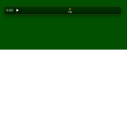
0
0:00
▶
手数
Looking for the classic version? Play
online solitaire
for free
on our homepage.
Quadrangle ソリティアをオ
ンラインで無料プレイ
Solitaired では、Quadrangle ソリティアを何度でもプレ
イできます。