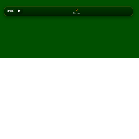
0
0:00
▶
Mosse
Looking for the classic version? Play
online solitaire
for free
on our homepage.
Gioca a Quadrangle
Solitario online e gratis
Su Solitaired puoi giocare partite illimitate di
Quadrangle Solitario.