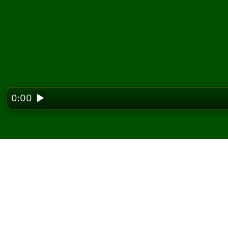
0:00
▶
Looking f
Joacă Perseverance A S
Pe Solitaired, poți juca partide nelimitate de
Folosește butonul joc nou pentru a împărți o a