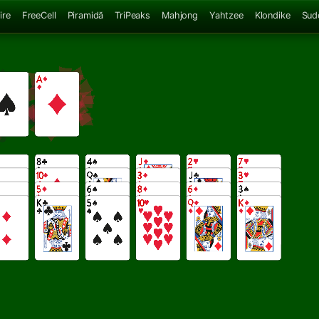
ire
FreeCell
Piramidă
TriPeaks
Mahjong
Yahtzee
Klondike
Sud