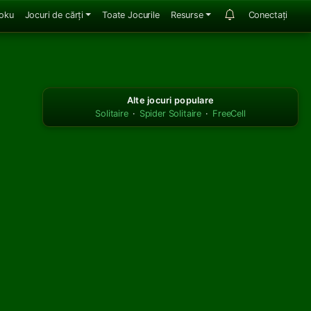
oku
Jocuri de cărți
Toate Jocurile
Resurse
Conectați
Alte jocuri populare
Solitaire
·
Spider Solitaire
·
FreeCell