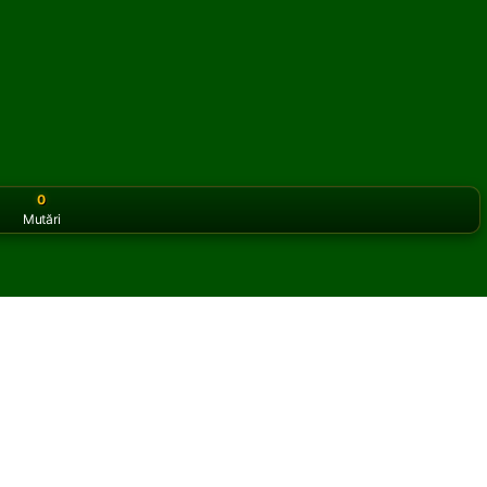
0
Mutări
or the classic version? Play
online solitaire for free
on our h
olitaire online și gratuit
 Perseverance A Solitaire.
ltă partidă și cărți noi.