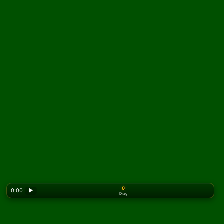
0
0:00
▶
Drag