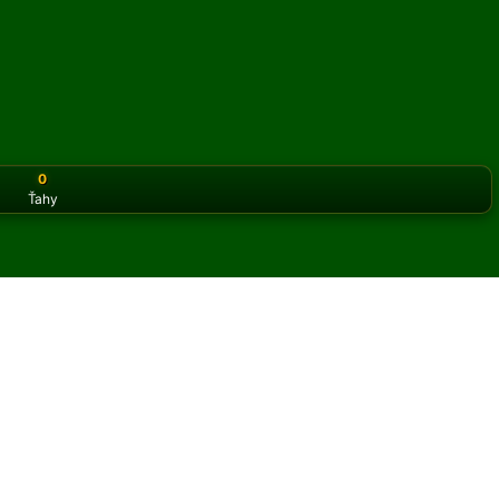
0
Ťahy
or the classic version? Play
online solitaire for free
on our h
 pasiáns online a zadarmo
t hier Perseverance A pasiáns.
 hry a nových kariet.