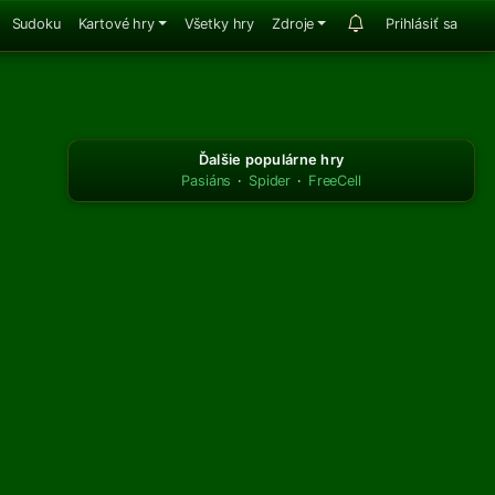
Sudoku
Kartové hry
Všetky hry
Zdroje
Prihlásiť sa
Ďalšie populárne hry
Pasiáns
·
Spider
·
FreeCell