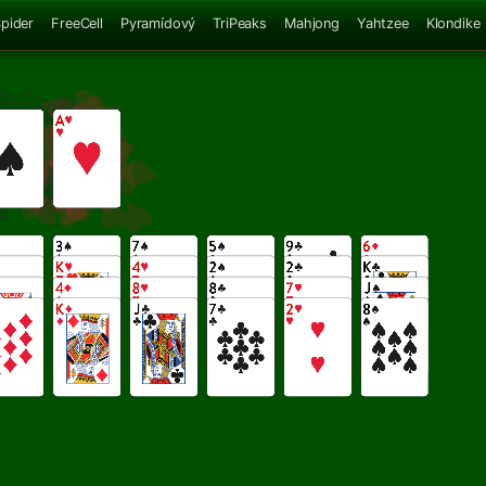
pider
FreeCell
Pyramídový
TriPeaks
Mahjong
Yahtzee
Klondike