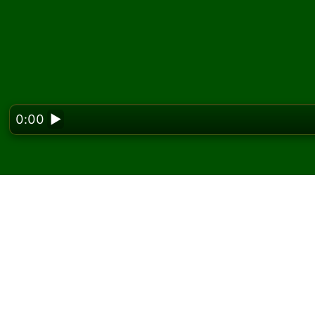
0:00
▶
Looking f
Hrajte Perseverance A
Na Solitaired môžete hrať neobmedzený poče
Použite tlačidlo novej hry na rozdanie ďalšej